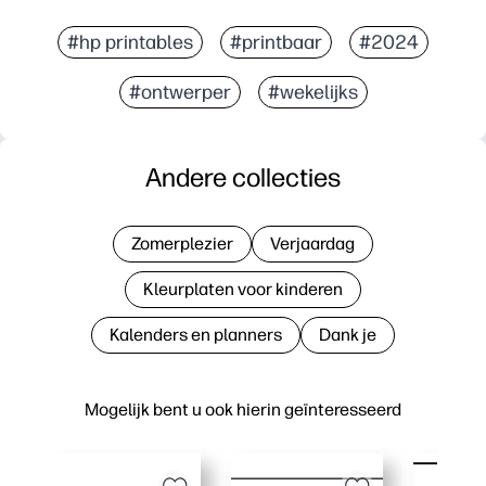
#hp printables
#printbaar
#2024
#ontwerper
#wekelijks
Andere collecties
Zomerplezier
Verjaardag
Kleurplaten voor kinderen
Kalenders en planners
Dank je
Mogelijk bent u ook hierin geïnteresseerd