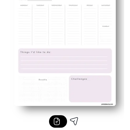
Ongedateerd en herbruikbaar - laminaat voor droog uitwi