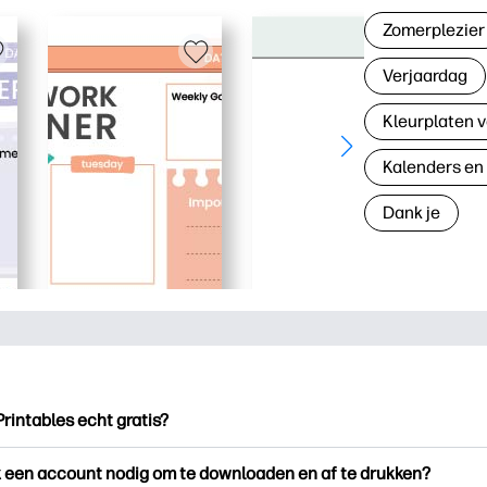
Zomerplezier
Verjaardag
Kleurplaten v
Kalenders en
Dank je
Printables echt gratis?
ntables biedt meer dan 2.500 gratis printables om te downloade
k een account nodig om te downloaden en af te drukken?
en. Ontdek populaire kleurplaten, leuke leerwerkbladen, knutse