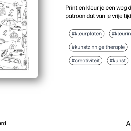
Print en kleur je een weg
patroon dat van je vrije 
Waarom het werkt:
Geen voorbereiding: gew
#kleurplaten
#kleuri
Herhalende pictogramme
#kunstzinnige therapie
Ontwikkelt de fijne moto
Sparks praten over bezi
#creativiteit
#kunst
A
erd