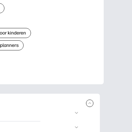
oor kinderen
 planners
n en uit te
lwerkjes en kaarten