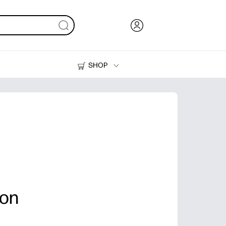
SHOP
Inkt en toner
Printers
oon