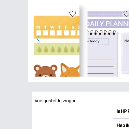
Veelgestelde vragen
Is HP 
HP Pri
Heb i
drukk