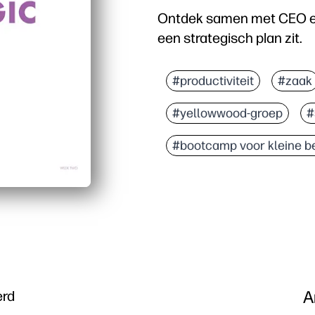
Ontdek samen met CEO en 
een strategisch plan zit.
#productiviteit
#zaak
#yellowwood-groep
#
#bootcamp voor kleine be
A
erd