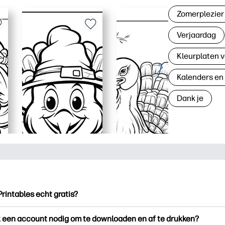
Zomerplezier
Verjaardag
Kleurplaten v
Kalenders en
Dank je
Printables echt gratis?
ntables biedt meer dan 2.500 gratis printables om te downloade
k een account nodig om te downloaden en af te drukken?
en. Ontdek populaire kleurplaten, leuke leerwerkbladen, knutse