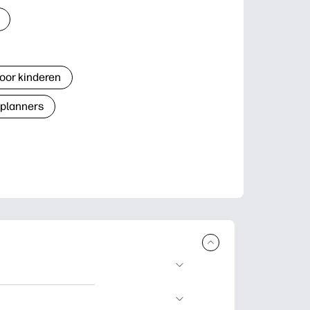
oor kinderen
 planners
n en uit te
lwerkjes en kaarten