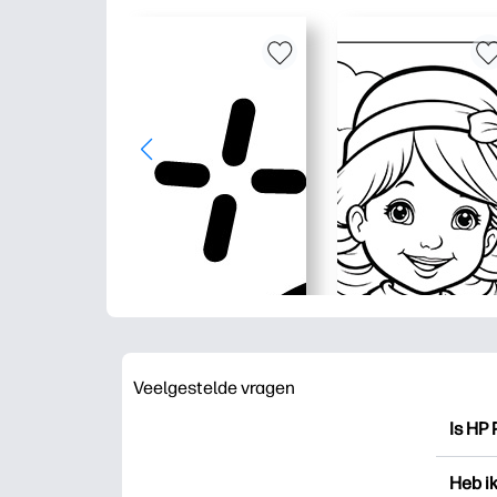
Veelgestelde vragen
Is HP 
HP Pri
Heb i
drukk