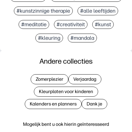
#kunstzinnige therapie
#alle leeftijden
#meditatie
#creativiteit
#kunst
#kleuring
#mandala
Andere collecties
Zomerplezier
Verjaardag
Kleurplaten voor kinderen
Kalenders en planners
Dank je
Mogelijk bent u ook hierin geïnteresseerd