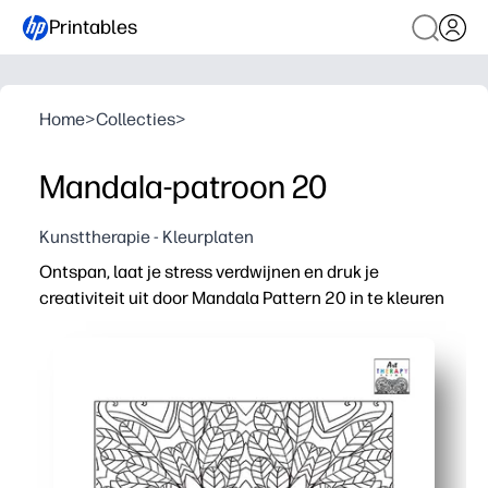
Printables
Home
>
Collecties
>
Mandala-patroon 20
Kunsttherapie - Kleurplaten
Ontspan, laat je stress verdwijnen en druk je
creativiteit uit door Mandala Pattern 20 in te kleuren
Waarom het werkt:
Print-and-go-ontwerp: geen voorbereiding nodig, druk g
Ingebouwde mindfulness: zich herhalende mandalavormen
Veelzijdig te gebruiken - perfect voor rustige hoekjes, 
Vaardigheidsopbouw - ondersteunt fijne motoriek, kleur