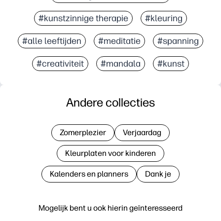
#kunstzinnige therapie
#kleuring
#alle leeftijden
#meditatie
#spanning
#creativiteit
#mandala
#kunst
Andere collecties
Zomerplezier
Verjaardag
Kleurplaten voor kinderen
Kalenders en planners
Dank je
Mogelijk bent u ook hierin geïnteresseerd