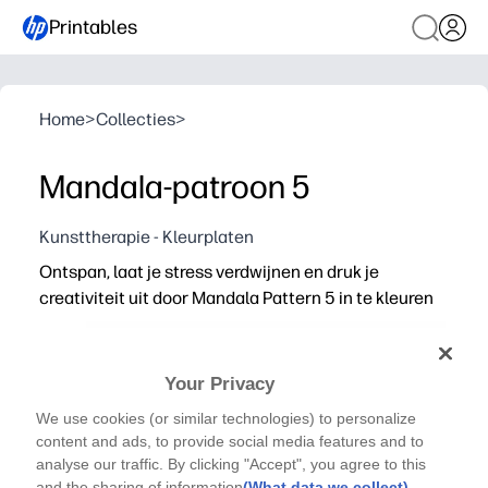
Printables
Home
>
Collecties
>
Mandala-patroon 5
Kunsttherapie - Kleurplaten
Ontspan, laat je stress verdwijnen en druk je
creativiteit uit door Mandala Pattern 5 in te kleuren
Waarom het werkt:
Je kunt binnen enkele seconden printen - zonder voorber
Ingewikkelde lijnen nodigen uit tot concentratie en aan
Your Privacy
Je kunt het thuis, in de klas of na school gebruiken - pri
We use cookies (or similar technologies) to personalize
Het werkt met potloden, stiften of gelpennen - scherpe
content and ads, to provide social media features and to
analyse our traffic. By clicking "Accept", you agree to this
and the sharing of information
(What data we collect)