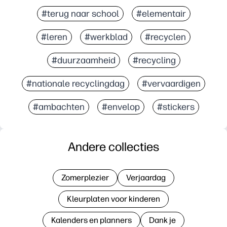
#terug naar school
#elementair
#leren
#werkblad
#recyclen
#duurzaamheid
#recycling
#nationale recyclingdag
#vervaardigen
#ambachten
#envelop
#stickers
Andere collecties
Zomerplezier
Verjaardag
Kleurplaten voor kinderen
Kalenders en planners
Dank je