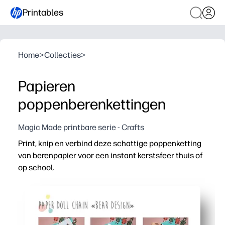
Printables
Home
>
Collecties
>
Papieren
poppenberenkettingen
Magic Made printbare serie - Crafts
Print, knip en verbind deze schattige poppenketting
van berenpapier voor een instant kerstsfeer thuis of
op school.
Waarom het werkt:
Knutselen zonder voorbereiding: print gewoon op gewoo
Houdt kinderen betrokken: knip, kleur en verbind beren te
Veelzijdige inrichting - hang aan ramen, deuren, schoors