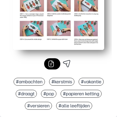
Eenvoudig op te schalen - druk zoveel pagina's af als j
#ambachten
#kerstmis
#vakantie
#draagt
#pop
#papieren ketting
#versieren
#alle leeftijden