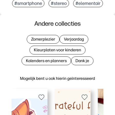
#smartphone
#stereo
#elementair
Andere collecties
Zomerplezier
Verjaardag
Kleurplaten voor kinderen
Kalenders en planners
Dank je
Mogelijk bent u ook hierin geïnteresseerd