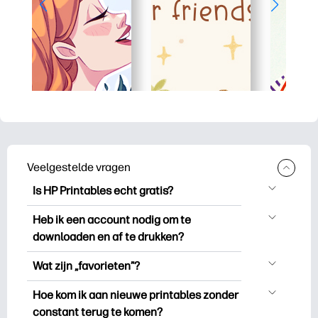
Veelgestelde vragen
Is HP Printables echt gratis?
HP Printables biedt meer dan 2.500
Heb ik een account nodig om te
gratis printables om te downloaden en
downloaden en af te drukken?
uit te drukken. Ontdek populaire
Je kunt ontdekken en printen zonder een
kleurplaten, leuke leerwerkbladen,
Wat zijn „favorieten”?
account aan te maken. Maar als u zich
knutselwerkjes en kaarten voor speciale
Favorieten is je persoonlijke voorraad
aanmeldt, kunt u uw favoriete printables
Hoe kom ik aan nieuwe printables zonder
gelegenheden, planners, kalenders en
favoriete printables. Als u een bepaald
opslaan en deze gemakkelijk
constant terug te komen?
meer.