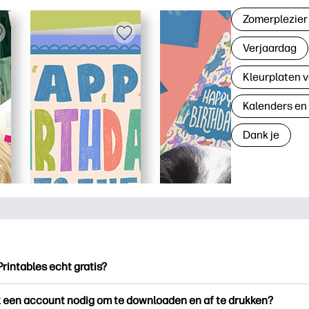
Zomerplezier
Verjaardag
Kleurplaten v
Kalenders en
Dank je
Printables echt gratis?
ntables biedt meer dan 2.500 gratis printables om te downloade
k een account nodig om te downloaden en af te drukken?
en. Ontdek populaire kleurplaten, leuke leerwerkbladen, knutse