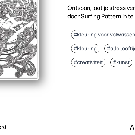
Ontspan, laat je stress ver
door Surfing Pattern in te
Waarom het werkt:
Je hebt geen voorbereid
#kleuring voor volwasse
Patronen met een oceaan
#kleuring
#alle leefti
Ondersteunt de fijne mo
Perfect voor in de klas,
#creativiteit
#kunst
A
erd