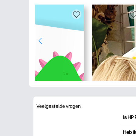
Veelgestelde vragen
Is HP 
HP Pri
Heb i
drukk