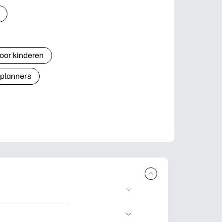
oor kinderen
 planners
n en uit te
lwerkjes en kaarten