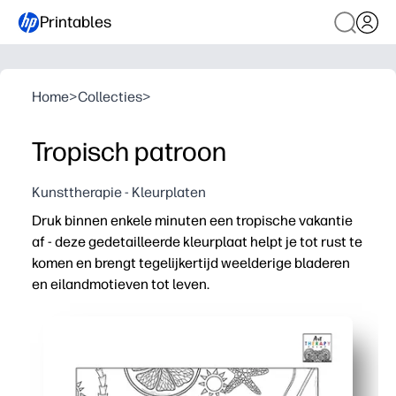
Printables
Home
>
Collecties
>
Tropisch patroon
Kunsttherapie - Kleurplaten
Druk binnen enkele minuten een tropische vakantie
af - deze gedetailleerde kleurplaat helpt je tot rust te
komen en brengt tegelijkertijd weelderige bladeren
en eilandmotieven tot leven.
Waarom het werkt:
Geen voorbereidingsgemak: je kunt gewoon overal en alt
Kalmerende focus — zich herhalende tropische patrone
Geschikt voor alle leeftijden: ondersteunt de fijne mot