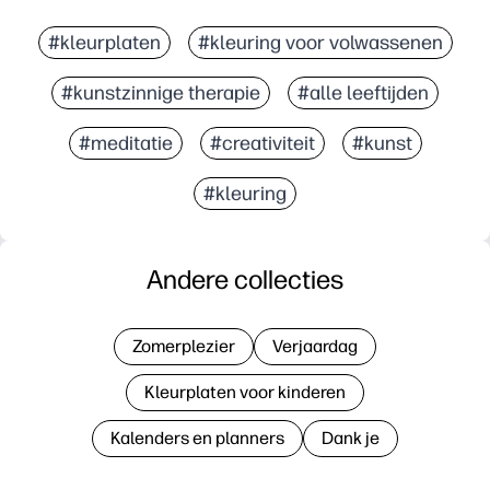
#kleurplaten
#kleuring voor volwassenen
#kunstzinnige therapie
#alle leeftijden
#meditatie
#creativiteit
#kunst
#kleuring
Andere collecties
Zomerplezier
Verjaardag
Kleurplaten voor kinderen
Kalenders en planners
Dank je