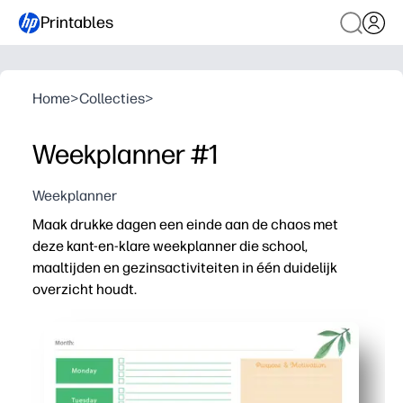
Printables
Home
>
Collecties
>
Weekplanner #1
Weekplanner
Maak drukke dagen een einde aan de chaos met
deze kant-en-klare weekplanner die school,
maaltijden en gezinsactiviteiten in één duidelijk
overzicht houdt.
Waarom het werkt:
Geen voorbereiding: print op standaardpapier en begin 
Kindvriendelijke indeling - ruime dozen voor maandag 
Flexibel voor gezinnen en klaslokalen - houd opdrachten