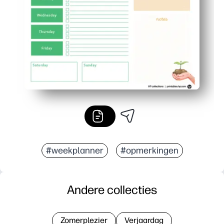
Geschikt voor koelkast en mappen: hang het aan de muur
#weekplanner
#opmerkingen
Andere collecties
Zomerplezier
Verjaardag