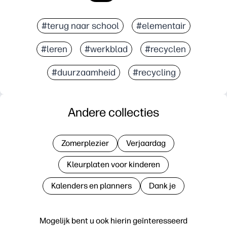
#terug naar school
#elementair
#leren
#werkblad
#recyclen
#duurzaamheid
#recycling
Andere collecties
Zomerplezier
Verjaardag
Kleurplaten voor kinderen
Kalenders en planners
Dank je
Mogelijk bent u ook hierin geïnteresseerd