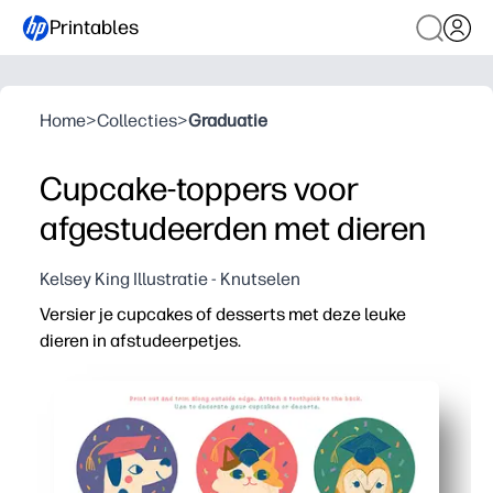
Printables
Home
>
Collecties
>
Graduatie
Cupcake-toppers voor
afgestudeerden met dieren
Kelsey King Illustratie - Knutselen
Versier je cupcakes of desserts met deze leuke
dieren in afstudeerpetjes.
Waarom het werkt:
Print-and-Go: je knipt, bevestigt ze aan tandenstokers 
Veelzijdige feestwinst: je kunt ze gebruiken als cupca
Kindvriendelijke ontwerpen: vrolijke dierenbeoordeling
Schaalbaar en deelbaar: print zoveel als je nodig hebt,