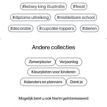
#kelsey king illustratie
#feest
#diploma uitreiking
#middelbare school
#decoratie
#cupcake-toppers
#dieren
Andere collecties
Zomerplezier
Verjaardag
Kleurplaten voor kinderen
Kalenders en planners
Dank je
Mogelijk bent u ook hierin geïnteresseerd