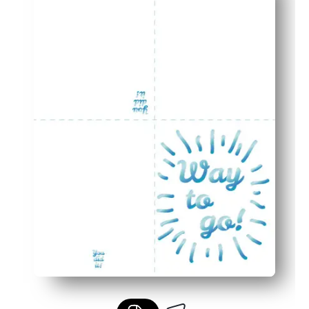
Bijpassende envelop houdt je kaart netjes, gepolijst en
Perfect voor gezinnen en klaslokalen - voeg je boodsch