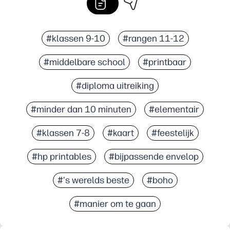
#klassen 9-10
#rangen 11-12
#middelbare school
#printbaar
#diploma uitreiking
#minder dan 10 minuten
#elementair
#klassen 7-8
#kaart
#feestelijk
#hp printables
#bijpassende envelop
#'s werelds beste
#boho
#manier om te gaan