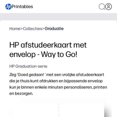
Printables
Home
>
Collecties
>
Graduatie
HP afstudeerkaart met
envelop - Way to Go!
HP Graduation-serie
Zeg 'Goed gedaan! ' met een vrolijke afstudeerkaart
die je thuis kunt afdrukken en bijpassende envelop
kun je binnen enkele minuten personaliseren, printen
en bezorgen.
Waarom het werkt:
Gewoon printen, knippen en vouwen - geen voorbereidi
Feestelijke confetti en opvallende letters zorgen ervoo