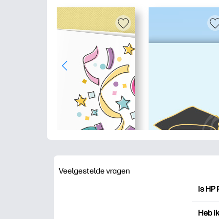
Veelgestelde vragen
Is HP 
HP Pri
Heb i
drukk