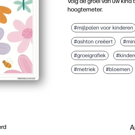
Volg de groei van uw kind 
hoogtemeter.
#mijlpalen voor kinderen
#ashton creëert
#min
#groeigrafiek
#kinder
#metriek
#bloemen
A
erd