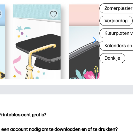
Zomerplezier
Verjaardag
Kleurplaten v
Kalenders en
Dank je
Printables echt gratis?
ntables biedt meer dan 2.500 gratis printables om te downloade
k een account nodig om te downloaden en af te drukken?
en. Ontdek populaire kleurplaten, leuke leerwerkbladen, knutse