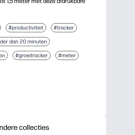
tot 1,5 meter met deze afdrukbare
#productiviteit
#tracker
der dan 20 minuten
en
#groeitracker
#meter
ndere collecties