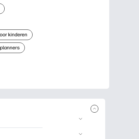
oor kinderen
 planners
n en uit te
lwerkjes en kaarten