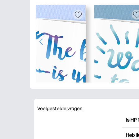
Veelgestelde vragen
Is HP 
HP Pri
Heb i
drukk