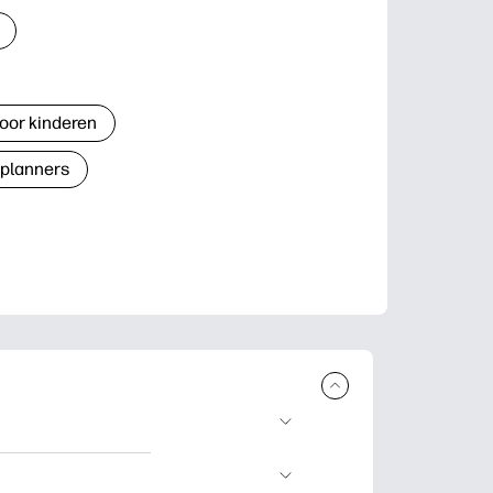
oor kinderen
 planners
n en uit te
lwerkjes en kaarten