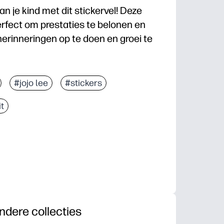
 je kind met dit stickervel! Deze
erfect om prestaties te belonen en
herinneringen op te doen en groei te
#jojo lee
#stickers
it
ndere collecties