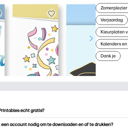
Zomerplezier
Verjaardag
Kleurplaten v
Kalenders en
Dank je
Printables echt gratis?
ntables biedt meer dan 2.500 gratis printables om te downloade
k een account nodig om te downloaden en af te drukken?
en. Ontdek populaire kleurplaten, leuke leerwerkbladen, knutse