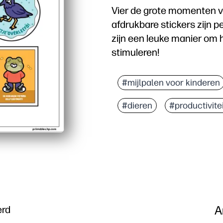
Vier de grote momenten van
afdrukbare stickers zijn p
zijn een leuke manier om 
stimuleren!
#mijlpalen voor kinderen
#dieren
#productivite
A
erd