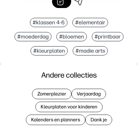
#klassen 4-6
#elementair
#moederdag
#bloemen
#printbaar
#kleurplaten
#madie arts
Andere collecties
Zomerplezier
Verjaardag
Kleurplaten voor kinderen
Kalenders en planners
Dank je