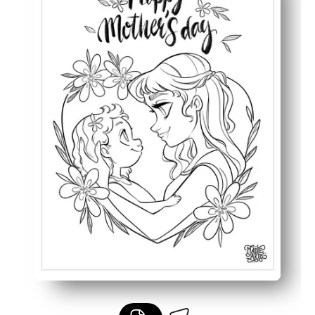
Kinderen voegen hun favoriete kleuren toe - plus een n
Met een ontwerp in letterformaat met weinig inkt kunt u