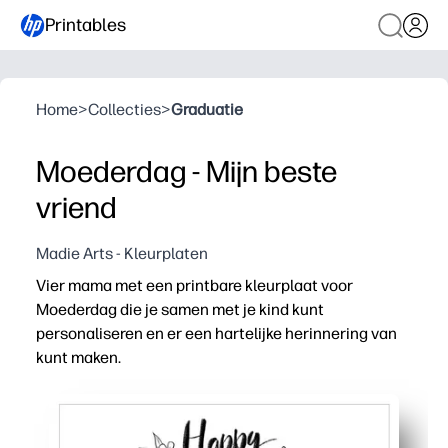
Printables
Home
>
Collecties
>
Graduatie
Moederdag - Mijn beste
vriend
Madie Arts - Kleurplaten
Vier mama met een printbare kleurplaat voor
Moederdag die je samen met je kind kunt
personaliseren en er een hartelijke herinnering van
kunt maken.
Waarom het werkt:
Geen voorbereiding: print in enkele seconden en je bent kl
Eenvoudige, opvallende contouren houden kinderen betr