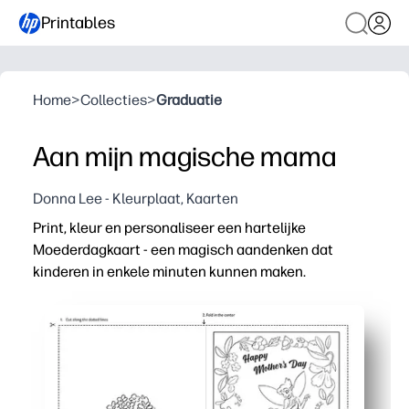
Printables
Home
>
Collecties
>
Graduatie
Aan mijn magische mama
Donna Lee - Kleurplaat, Kaarten
Print, kleur en personaliseer een hartelijke
Moederdagkaart - een magisch aandenken dat
kinderen in enkele minuten kunnen maken.
Waarom het werkt:
Geen voorbereiding - gewoon afdrukken op standaardpap
Aantrekkelijk voor alle leeftijden - speelse kunstwerke
Geschikt voor in de klas en thuis - perfect voor centra,
Aanpasbaar aandenken - genoeg ruimte voor tekeningen,