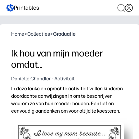
Printables
Home
>
Collecties
>
Graduatie
Ik hou van mijn moeder
omdat...
Danielle Chandler - Activiteit
In deze leuke en oprechte activiteit vullen kinderen
doordachte aanwijzingen in om te beschrijven
waarom ze van hun moeder houden. Een lief en
eenvoudig aandenken om voor altijd te koesteren.
Waarom het werkt:
Print-and-Go - voeg gewoon kleurpotloden of potloden t
Begeleide aanwijzingen helpen uw kind om gevoelens o