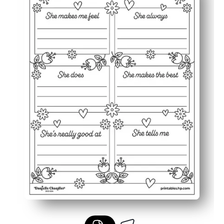
Creëert een cadeau dat je in een kaart of frame kunt s
Flexibel voor thuis of in de klas - te gebruiken voor cent