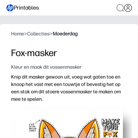
Printables
Home
>
Collecties
>
Moederdag
Fox-masker
Kleur en maak dit vossenmasker
Knip dit masker gewoon uit, voeg wat gaten toe en
knoop het vast met een touwtje of bevestig het op
een stok om dit stoere vossenmasker te maken om
mee te spelen.
Waarom het werkt:
Geen pret: je kunt thuis of op school binnen enkele min
Spreekt tot de verbeelding: je kinderen duiken in fantasi
Flexibel in gebruik: je kunt het met een touwtje dragen o