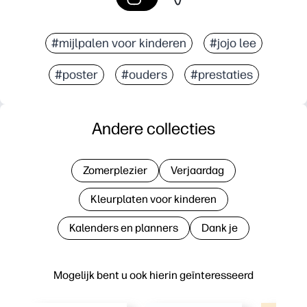
#mijlpalen voor kinderen
#jojo lee
#poster
#ouders
#prestaties
Andere collecties
Zomerplezier
Verjaardag
Kleurplaten voor kinderen
Kalenders en planners
Dank je
Mogelijk bent u ook hierin geïnteresseerd