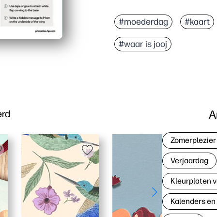
Waarom het werkt:
Afdrukken, knippen en v
#moederdag
#kaart
Je houdt kinderen bezig 
#waar is jooj
Kinderen ontwikkelen hu
Perfect voor in de klas
A
erd
Zomerplezier
Verjaardag
Kleurplaten v
Kalenders en