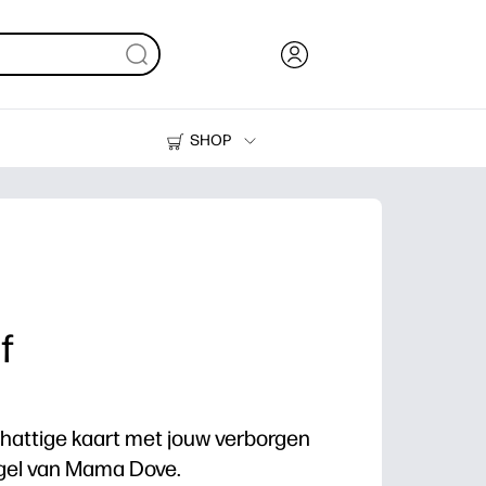
SHOP
Inkt en toner
Printers
f
attige kaart met jouw verborgen
gel van Mama Dove.