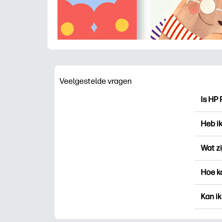
Veelgestelde vragen
Is HP 
HP Pri
Heb i
drukk
voor 
Je ku
Wat zi
aanme
„Favo
Favori
Hoe k
Print
besta
recht
U kun
Kan ik
nieuwe
doen).
Ja, je