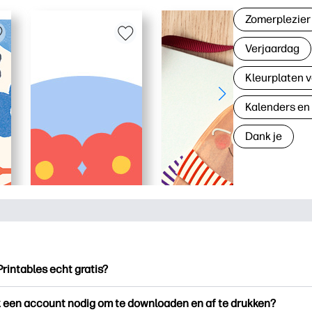
Zomerplezier
Verjaardag
Kleurplaten v
Kalenders en
Dank je
Printables echt gratis?
ntables biedt meer dan 2.500 gratis printables om te downloade
k een account nodig om te downloaden en af te drukken?
en. Ontdek populaire kleurplaten, leuke leerwerkbladen, knutse