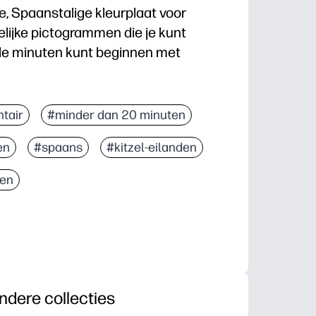
e, Spaanstalige kleurplaat voor
lijke pictogrammen die je kunt
le minuten kunt beginnen met
woon printen en naar de klas gaan, naschoolse tijd of
tair
#minder dan 20 minuten
ijden - eenvoudige vormen voor kleine handjes en det
en
#spaans
#kitzel-eilanden
n - fijne motoriek, kleurherkenning en Spaanse woo
 - maak van afgewerkte kunst kaarten, kortingsbonnen
ten
ndere collecties