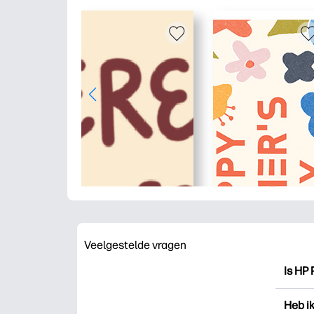
Veelgestelde vragen
Is HP 
HP Pri
Heb i
drukk