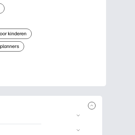
oor kinderen
 planners
n en uit te
lwerkjes en kaarten