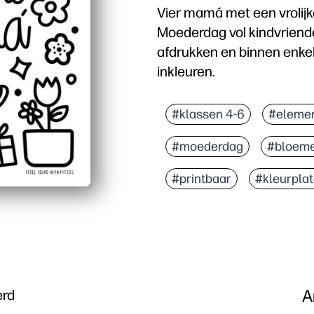
Vier mamá met een vrolijk
Moederdag vol kindvriende
afdrukken en binnen enke
inkleuren.
Waarom het werkt:
Geen voorbereiding - ge
#klassen 4-6
#elemen
Geschikt voor alle leeft
#moederdag
#bloem
Ontwikkelt vaardighede
Veelzijdig te gebruiken
#printbaar
#kleurpla
A
erd