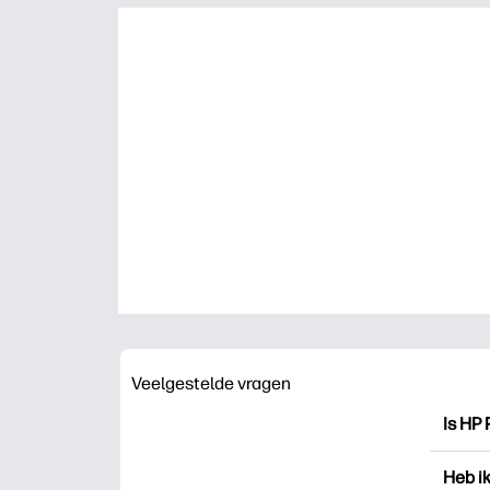
Veelgestelde vragen
Is HP 
HP Pri
Heb i
drukk