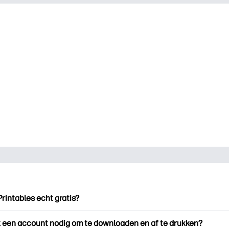
Printables echt gratis?
ntables biedt meer dan 2.500 gratis printables om te downloade
k een account nodig om te downloaden en af te drukken?
en. Ontdek populaire kleurplaten, leuke leerwerkbladen, knutse