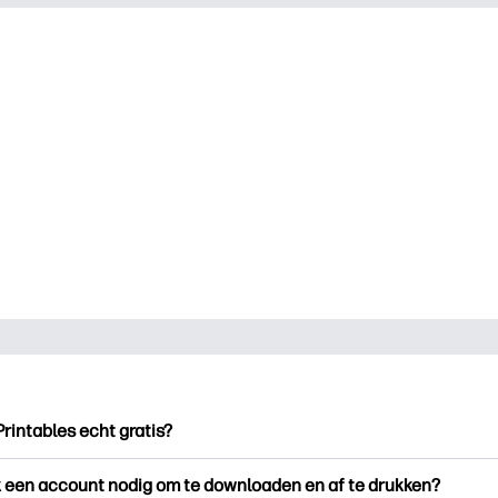
Printables echt gratis?
ntables biedt meer dan 2.500 gratis printables om te downloade
k een account nodig om te downloaden en af te drukken?
en. Ontdek populaire kleurplaten, leuke leerwerkbladen, knutse