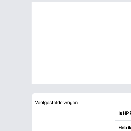
Veelgestelde vragen
Is HP 
HP Pri
Heb i
drukk