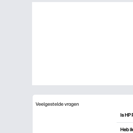
Veelgestelde vragen
Is HP 
HP Pri
Heb i
drukk