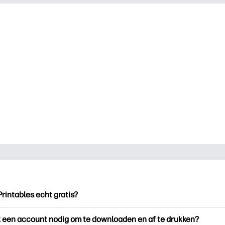
Printables echt gratis?
ntables biedt meer dan 2.500 gratis printables om te downloade
k een account nodig om te downloaden en af te drukken?
en. Ontdek populaire kleurplaten, leuke leerwerkbladen, knutse