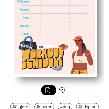
#å gjøre
#sporer
#dag
#tidsplan