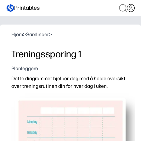
Printables
Hjem
>
Samlinaer
>
Treningssporing 1
Planleggere
Dette diagrammet hjelper deg med å holde oversikt
over treningsrutinen din for hver dag i uken.
Hvorfor det fungerer:
Du kan skrive ut og gå - ingen oppsett, bare skriv aktivit
Du logger minutter raskt med inkluderte tidsklistremerke
Du ser hele uken på et øyeblikk - oppdager hull og bygg
Du holder alle på sporet - flott for familier eller klasse