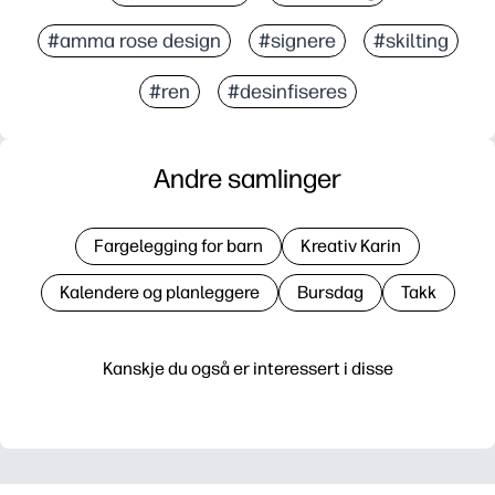
#amma rose design
#signere
#skilting
#ren
#desinfiseres
Andre samlinger
Fargelegging for barn
Kreativ Karin
Kalendere og planleggere
Bursdag
Takk
Kanskje du også er interessert i disse