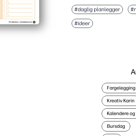
#daglig planlegger
#n
#ideer
A
Fargelegging 
Kreativ Karin
Kalendere og
Bursdag