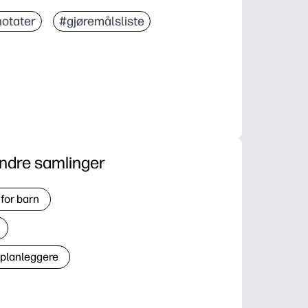
otater
#gjøremålsliste
ndre samlinger
for barn
 planleggere