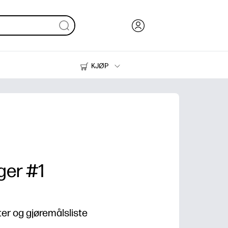
KJØP
Blekk, toner og papir
Skrivere
ger #1
er og gjøremålsliste