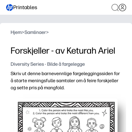
Printables
Hjem
>
Samlinaer
>
Forskjeller - av Keturah Ariel
Diversity Series - Bilde å fargelegge
Skriv ut denne barnevennlige fargeleggingssiden for
å starte meningsfulle samtaler om å feire forskjeller
og sette pris på mangfold.
Hvorfor det fungerer:
Oppsett uten forberedelse - bare skriv ut og legg til farges
Praktisk engasjement - fargelegging holder små hender 
Allsidig bruk - perfekt for klassediskusjoner, morgenarbe
Delbar effekt - ferdige sider lyser opp veggene og feirer 