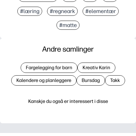
#læring
#regneark
#elementær
#matte
Andre samlinger
Fargelegging for barn
Kreativ Karin
Kalendere og planleggere
Bursdag
Takk
Kanskje du også er interessert i disse