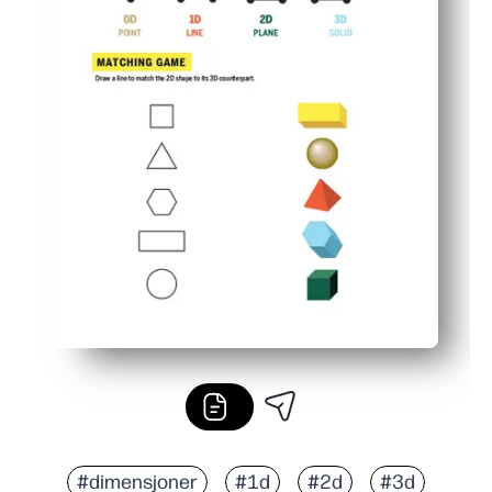
#dimensjoner
#1d
#2d
#3d