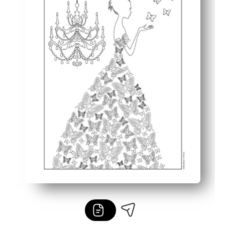
Enkeltsidig, svart-hvitt-design sparer blekk og holder rot