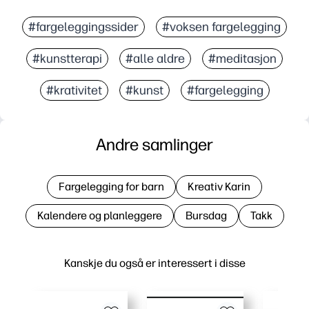
#fargeleggingssider
#voksen fargelegging
#kunstterapi
#alle aldre
#meditasjon
#krativitet
#kunst
#fargelegging
Andre samlinger
Fargelegging for barn
Kreativ Karin
Kalendere og planleggere
Bursdag
Takk
Kanskje du også er interessert i disse