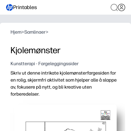
Printables
Hjem
>
Samlinaer
>
Kjolemønster
Kunstterapi - Fargeleggingssider
Skriv ut denne intrikate kjolemønsterfargesiden for
en rolig, skjermfri aktivitet som hjelper alle å slappe
av, fokusere på nytt, og bli kreative uten
forberedelser.
Hvorfor det fungerer:
Ingen forberedelse - bare trykk og farge - ideell for rask
Detaljerte mønstre bygger finmotoriske ferdigheter, fo
Allsidig for alle aldre - fargestifter for små hender, farg