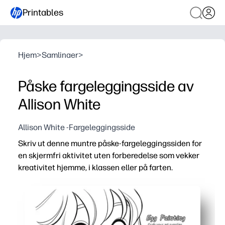
Printables
Hjem
>
Samlinaer
>
Påske fargeleggingsside av
Allison White
Allison White -Fargeleggingsside
Skriv ut denne muntre påske-fargeleggingssiden for
en skjermfri aktivitet uten forberedelse som vekker
kreativitet hjemme, i klassen eller på farten.
Hvorfor det fungerer:
Bare skriv ut og gå - ingen forberedelse, ingen lamineri
Bygger finmotoriske ferdigheter, fokus og tillit til fargev
Perfekt for tidlige etterbehandlere, sentre, delplaner, fes