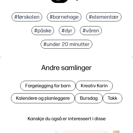
#førskolen
#barnehage
#elementær
#påske
#dyr
#våren
#under 20 minutter
Andre samlinger
Fargelegging for barn
Kreativ Karin
Kalendere og planleggere
Bursdag
Takk
Kanskje du også er interessert i disse