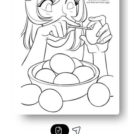
Fete konturer og enkle detaljer holder det lite blekk og 