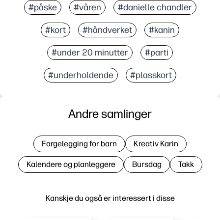
#påske
#våren
#danielle chandler
#kort
#håndverket
#kanin
#under 20 minutter
#parti
#underholdende
#plasskort
Andre samlinger
Fargelegging for barn
Kreativ Karin
Kalendere og planleggere
Bursdag
Takk
Kanskje du også er interessert i disse