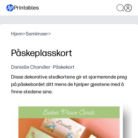
Printables
Hjem
>
Samlinaer
>
Påskeplasskort
Danielle Chandler -Påskekort
Disse dekorative stedkortene gir et sjarmerende preg
på påskebordet ditt mens de hjelper gjestene med å
finne stedene sine.
Hvorfor det fungerer:
Du skriver ut og går - bare klipp, brett og plasser for øye
Du kan tilpasse hvert kort med navn eller små meldinger fo
Du holder sitteplassene stressfrie - ingen stokking i sist
Du skriver ut hjemme med letthet - skarp farge på vanlig