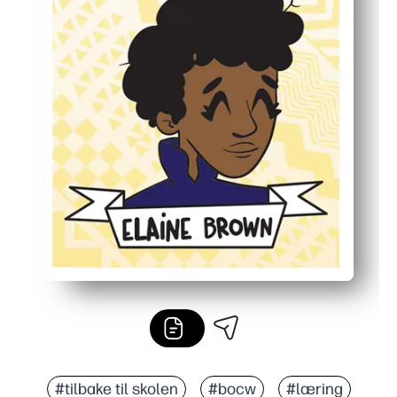
#tilbake til skolen
#bocw
#læring