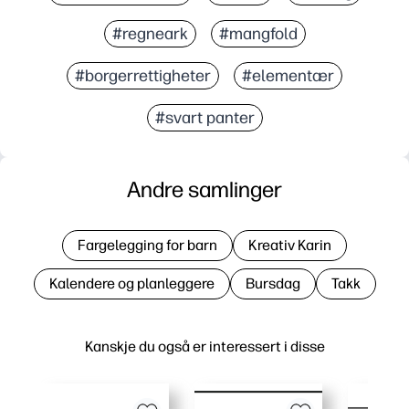
#regneark
#mangfold
#borgerrettigheter
#elementær
#svart panter
Andre samlinger
Fargelegging for barn
Kreativ Karin
Kalendere og planleggere
Bursdag
Takk
Kanskje du også er interessert i disse