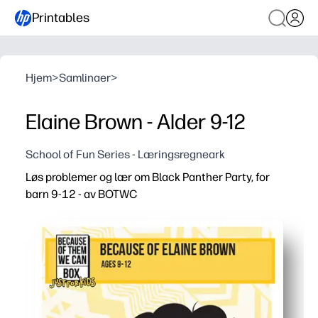
Printables
Hjem
>
Samlinaer
>
Elaine Brown - Alder 9-12
School of Fun Series - Læringsregneark
Løs problemer og lær om Black Panther Party, for
barn 9-12 - av BOTWC
Hvorfor det fungerer:
Print-and-go - null forberedelse slik at du kan bruke den 
Problemløsning møter historie - gåter forsterker matema
Barnevennlig, saklig innhold som oppmuntrer til kritisk 
Allsidig for oppvarming, stasjoner, tidlige etterbehandlere 