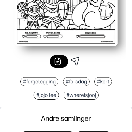
#fargelegging
#farsdag
#kort
#jojo lee
#whereisjooj
Andre samlinger