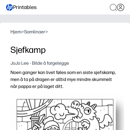
Printables
Hjem
>
Samlinaer
>
Sjefkamp
JoJo Lee - Bilde å fargelegge
Noen ganger kan livet føles som en siste sjefskamp,
men å ta på dragen er alltid mye mindre skummelt
når pappa er på laget ditt.
Hvorfor det fungerer:
Skriv ut og gå - du kan sette opp en festlig fargeleggin
Episk drage-og-helte-tema hekter barn som elsker spill og
Oppmuntrer til finmotorisk praksis og gjennomtenkte meld
Blir til et gaveklart minnesmerke til farsdagen - skyv inn