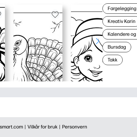
Fargelegging 
Kreativ Karin
Kalendere og
Bursdag
Takk
smart.com |
Vilkår for bruk |
Personvern