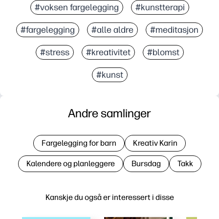
#voksen fargelegging
#kunstterapi
#fargelegging
#alle aldre
#meditasjon
#stress
#kreativitet
#blomst
#kunst
Andre samlinger
Fargelegging for barn
Kreativ Karin
Kalendere og planleggere
Bursdag
Takk
Kanskje du også er interessert i disse