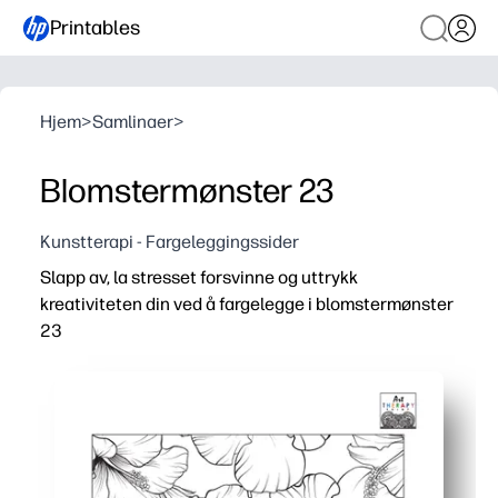
Printables
Hjem
>
Samlinaer
>
Blomstermønster 23
Kunstterapi - Fargeleggingssider
Slapp av, la stresset forsvinne og uttrykk
kreativiteten din ved å fargelegge i blomstermønster
23
Hvorfor det fungerer:
Du skriver bare ut og farger - ingen forberedelse, ingen o
Intrikate blomstermotiver oppmuntrer til ro, forbedrer fo
Du kan bruke den til raske hjernepauser, tidlig etterbeha
Du får rene linjer på en enkelt side - passer til standardp