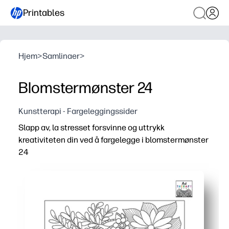
Printables
Hjem
>
Samlinaer
>
Blomstermønster 24
Kunstterapi - Fargeleggingssider
Slapp av, la stresset forsvinne og uttrykk
kreativiteten din ved å fargelegge i blomstermønster
24
Hvorfor det fungerer:
Du kan skrive ut og gå - ingen forberedelse, bare legg til
Holder alle engasjert, hjelper folk med å holde fokus, sla
Hjelper deg med å bygge ferdigheter - finmotorisk pr
Passer til dagen din - perfekt for hjernepauser, stille h