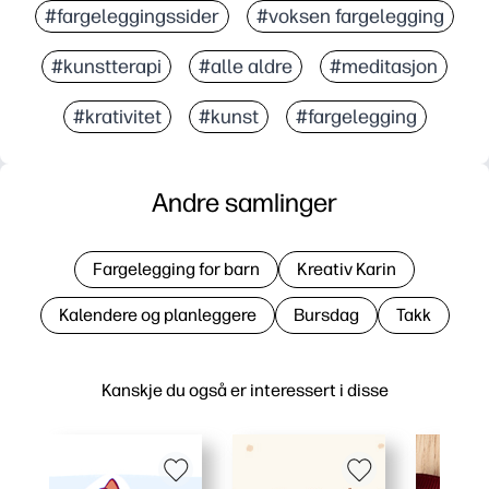
#fargeleggingssider
#voksen fargelegging
#kunstterapi
#alle aldre
#meditasjon
#krativitet
#kunst
#fargelegging
Andre samlinger
Fargelegging for barn
Kreativ Karin
Kalendere og planleggere
Bursdag
Takk
Kanskje du også er interessert i disse