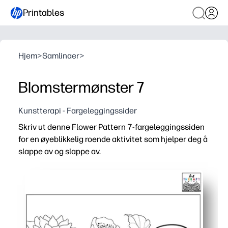
Printables
Hjem
>
Samlinaer
>
Blomstermønster 7
Kunstterapi - Fargeleggingssider
Skriv ut denne Flower Pattern 7-fargeleggingssiden
for en øyeblikkelig roende aktivitet som hjelper deg å
slappe av og slappe av.
Hvorfor det fungerer:
Zero prep - bare skriv ut og fargelegg for raske hjernep
Engasjerende blomsterdetaljer holder hendene opptatt o
Bygger ferdigheter - finmotorisk kontroll, fargeplanleg
Allsidig hjemme eller på skolen - bruk fargestifter, mark