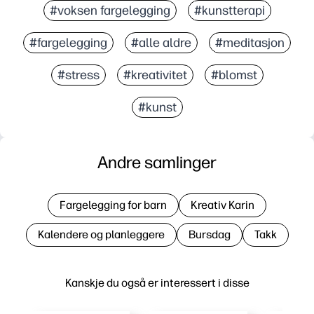
#voksen fargelegging
#kunstterapi
#fargelegging
#alle aldre
#meditasjon
#stress
#kreativitet
#blomst
#kunst
Andre samlinger
Fargelegging for barn
Kreativ Karin
Kalendere og planleggere
Bursdag
Takk
Kanskje du også er interessert i disse