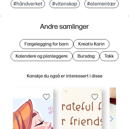
#håndverket
#vitenskap
#elementær
Andre samlinger
Fargelegging for barn
Kreativ Karin
Kalendere og planleggere
Bursdag
Takk
Kanskje du også er interessert i disse