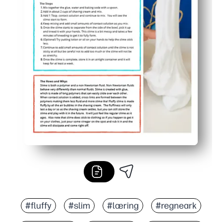
#fluffy
#slim
#læring
#regneark