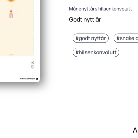
Månenyttårs hilsenkonvolutt
Godt nytt år
#godt nyttår
#snake d
#hilsenkonvolutt
A