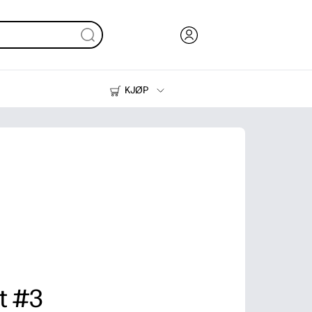
KJØP
Blekk, toner og papir
Skrivere
t #3