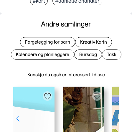
#kort
#danielle chandler
Andre samlinger
Fargelegging for barn
Kreativ Karin
Kalendere og planleggere
Bursdag
Takk
Kanskje du også er interessert i disse