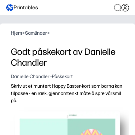
Printables
Hjem
>
Samlinaer
>
Godt påskekort av Danielle
Chandler
Danielle Chandler -Påskekort
Skriv ut et muntert Happy Easter-kort som barna kan
tilpasse - en rask, gjennomtenkt måte å spre vårsmil
på.
Hvorfor det fungerer:
Enkel forberedelse - bare skriv ut, brett og signer for en s
Engasjerer unge forfattere - plass til et inderlig notat op
Morsomt å tilpasse - barna kan legge til klotter, klistrem