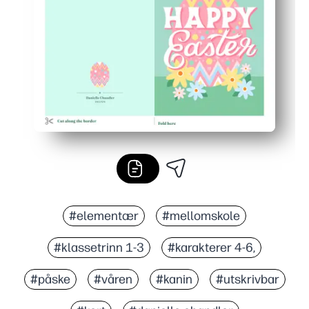
Klasserom og familievennlig - fungerer med alle hjemmeskr
#elementær
#mellomskole
#klassetrinn 1-3
#karakterer 4-6,
#påske
#våren
#kanin
#utskrivbar