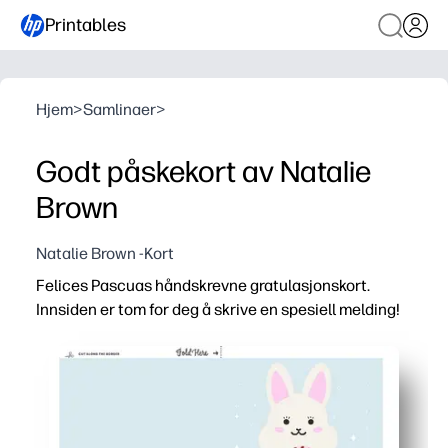
Printables
Hjem
>
Samlinaer
>
Godt påskekort av Natalie
Brown
Natalie Brown -Kort
Felices Pascuas håndskrevne gratulasjonskort.
Innsiden er tom for deg å skrive en spesiell melding!
Hvorfor det fungerer:
Du kan skrive ut hjemme på få minutter - bare last ned, skr
Håndskrevet design ser boutiqueverdig ut - en festlig s
Tomt interiør inviterer til personalisering - legg til et 
Løsning uten forberedelse for travle dager - del påskegle