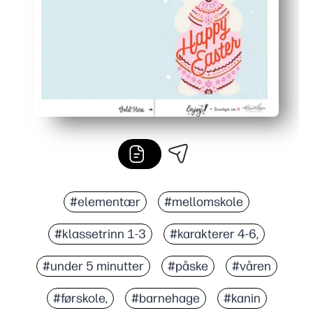
#elementær
#mellomskole
#klassetrinn 1-3
#karakterer 4-6,
#under 5 minutter
#påske
#våren
#førskole,
#barnehage
#kanin