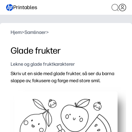
Printables
Hjem
>
Samlinaer
>
Glade frukter
Lekne og glade fruktkarakterer
Skriv ut en side med glade frukter, så ser du barna
slappe av, fokusere og farge med store smil.
Hvorfor det fungerer:
Aktivitet uten forberedelser - bare klikk på skriv ut og 
Engasjerer seg raskt - søte ansikter og gjentatte mønstr
Bygger ferdigheter - finmotorisk styrke, fargegjenkjen
Fremmer sunne samtaler - bruk fruktene til å chatte om