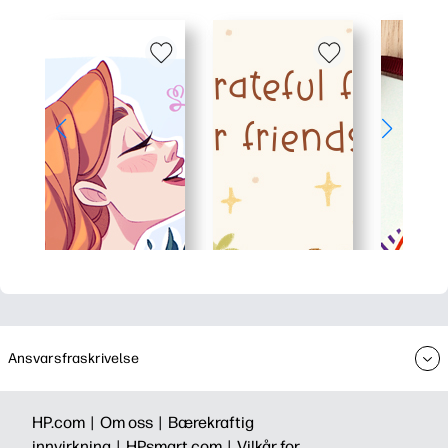
Ansvarsfraskrivelse
HP.com |
Om oss |
Bærekraftig
innvirkning |
HPsmart.com |
Vilkår for