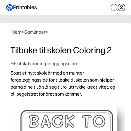
Printables
Hjem
>
Samlinaer
>
Tilbake til skolen Coloring 2
HP utskrivbar fargeleggingsside
Start et nytt skoleår med en munter
fargeleggingsside for tilbake til skolen som hjelper
barna dine til å slå seg til ro, uttrykke kreativitet, og
bli begeistret for året som kommer.
Hvorfor det fungerer:
Skriv ut og gå - ingen oppsett nødvendig, ideelt for hje
Engasjerer motvillige kunstnere - leken skoletemakunst 
Støtter nøkkelferdigheter - bygger finmotorisk kontroll