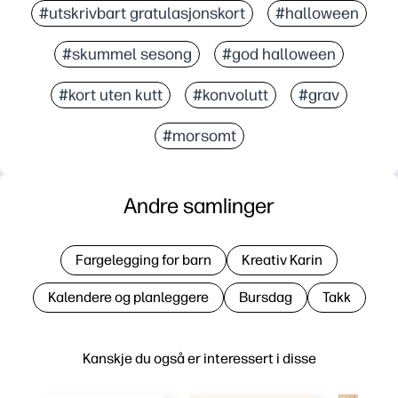
#utskrivbart gratulasjonskort
#halloween
#skummel sesong
#god halloween
#kort uten kutt
#konvolutt
#grav
#morsomt
Andre samlinger
Fargelegging for barn
Kreativ Karin
Kalendere og planleggere
Bursdag
Takk
Kanskje du også er interessert i disse