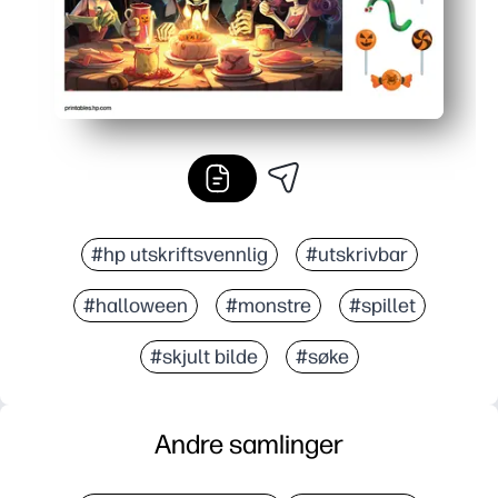
#hp utskriftsvennlig
#utskrivbar
#halloween
#monstre
#spillet
#skjult bilde
#søke
Andre samlinger