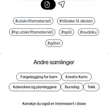
#utskriftsmateriell
#tilbake til skolen
#hp utskriftsmateriell
#spill
#sudoku
#gåter
Andre samlinger
Fargelegging for barn
Kreativ Karin
Kalendere og planleggere
Bursdag
Takk
Kanskje du også er interessert i disse