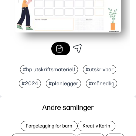
#hp utskriftsmateriell
#utskrivbar
#2024
#planlegger
#månedlig
Andre samlinger
Fargelegging for barn
Kreativ Karin